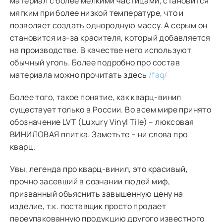
материал с более мелкими частицами, становится
мягким при более низкой температуре, что и
позволяет создать однородную массу. А серым он
становится из-за красителя, который добавляется
на производстве. В качестве него используют
обычный уголь. Более подробно про состав
материала можно прочитать здесь
/faq/
Более того, такое понятие, как кварц-винил
существует только в России. Во всем мире принято
обозначение LVT (Luxury Vinyl Tile) – люксовая
ВИНИЛОВАЯ плитка. Заметьте – ни слова про
кварц.
Увы, легенда про кварц-винил, это красивый,
прочно засевший в сознании людей миф,
призванный объяснить завышенную цену на
изделие, т.к. поставщик просто продает
переупакованную продукцию другого известного