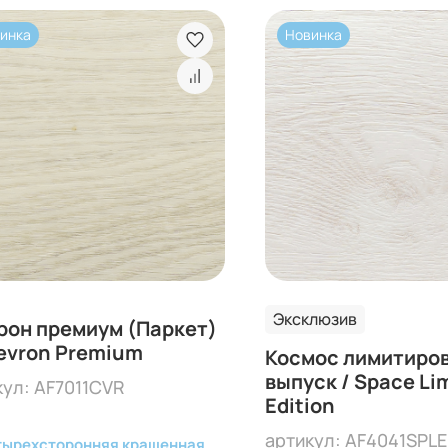
инка
Новинка
Эксклюзив
он премиум (Паркет)
evron Premium
Космос лимитиро
выпуск / Space Li
кул: AF7011CVR
Edition
артикул: AF4041SPLE
тырехсторонняя крашенная