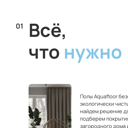
Всё,
01
что
нужно
Полы Aquafloor бе
экологически чист
найдем решение дл
подберем покрытия
загородного дома 