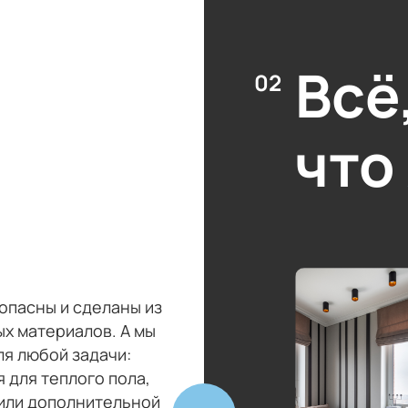
Всё
02
что
зопасны и сделаны из
ых материалов. А мы
я любой задачи:
 для теплого пола,
или дополнительной