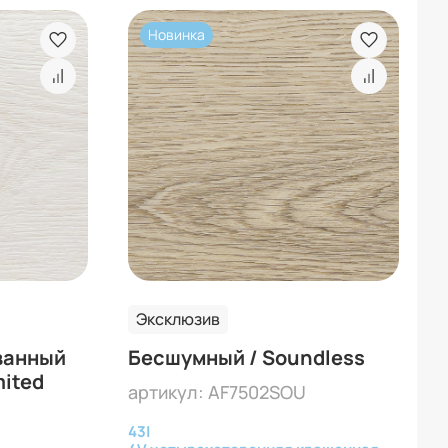
Новинка
Эксклюзив
ванный
Бесшумный / Soundless
mited
артикул: AF7502SOU
43
|