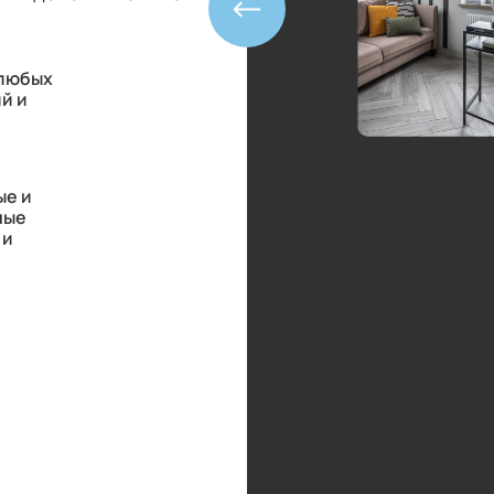
 любых
й и
ые и
ные
 и