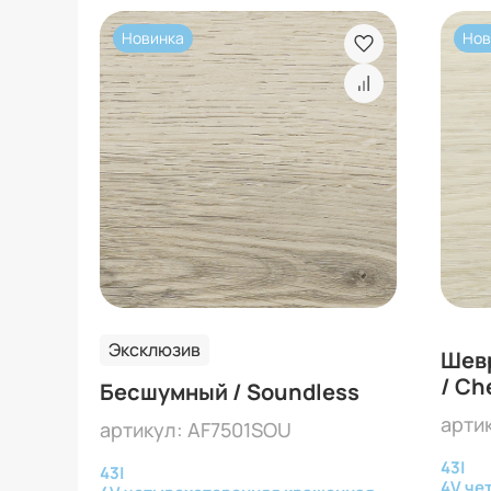
Новинка
Нов
Эксклюзив
Шевр
/ Ch
Бесшумный / Soundless
арти
артикул: AF7501SOU
43
|
43
|
4V че