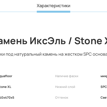
Характеристики
амень ИксЭль / Stone 
ки под натуральный камень на жестком SPC основ
quafloor
Наличие фаски
мик
tone XL
Нижний слой
SPC
40x470x5
Оттенок
Све