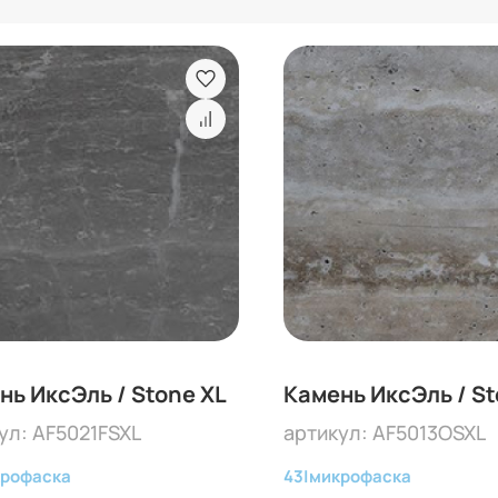
нь ИксЭль / Stone XL
Камень ИксЭль / St
ул: AF5021FSXL
артикул: AF5013OSXL
рофаска
43
|
микрофаска