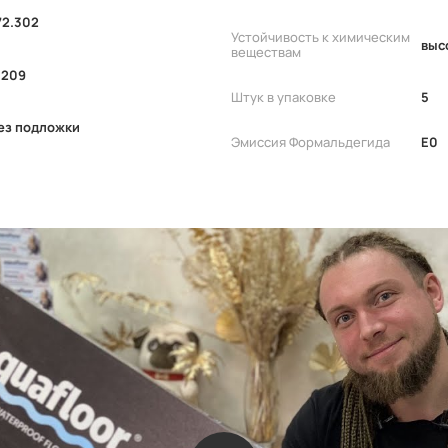
72.302
Устойчивость к химическим
выс
веществам
.209
Штук в упаковке
5
ез подложки
Эмиссия Формальдегида
E0