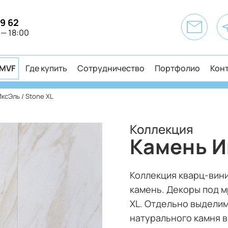
49 62
 — 18:00
MVF
Где купить
Сотрудничество
Портфолио
Кон
ксЭль / Stone XL
Коллекция
Камень И
Коллекция кварц-вин
камень. Декоры под м
XL. Отдельно выдели
натурального камня в