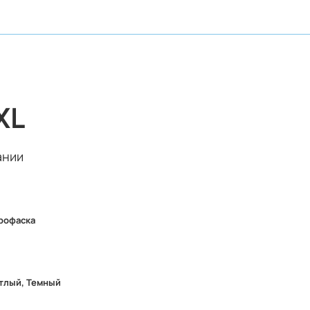
XL
ании
рофаска
тлый, Темный