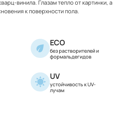
варц-винила. Глазам тепло от картинки, а
сновения к поверхности пола.
ECO
без растворителей и
формальдегидов
UV
устойчивость к UV-
лучам