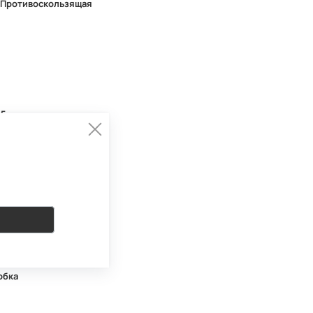
 Противоскользящая
15
ай
ы камня
ополосная
ковое
обка