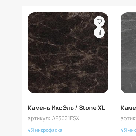
Камень ИксЭль / Stone XL
Каме
артикул: AF5031ESXL
артик
43
|
микрофаска
43
|
мик