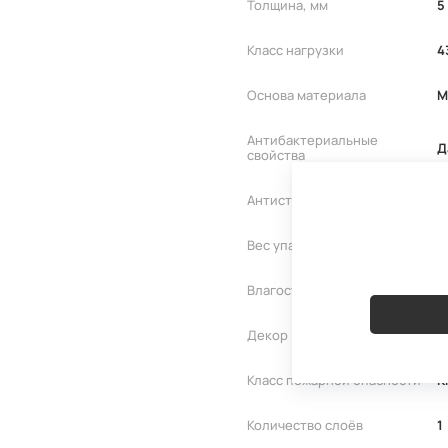
Толщина, мм
5
Класс нагрузки
4
Основа материала
M
Антибактериальные
Д
свойства
Антистатичность
Д
Вес упаковки кг
2
Влагостойкость
1
Декор
М
Класс пожарной опасности
К
Количество слоёв
1