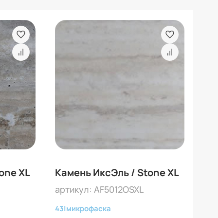
one XL
Камень ИксЭль / Stone XL
Ка
артикул: AF5012OSXL
арт
43
|
микрофаска
43
|