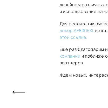
дизайном различных о
и использование на ч
Для реализации очер
декор AF8005XL
из ко
этой ссылке.
Еще раз благодарим 
компании
и поближе 
партнеров.
Ждем новых, интерес