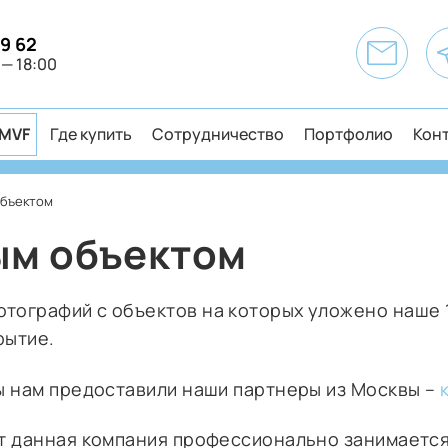
49 62
 — 18:00
MVF
Где купить
Сотрудничество
Портфолио
Кон
объектом
вым объектом
тографий с объектов на которых уложено наше 
рытие.
ы нам предоставили наши партнеры из Москвы –
ет данная компания профессионально занимается