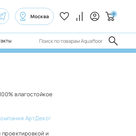
0
Москва
такты
100% влагостойкое
компания АртДеко!
 проектировкой и