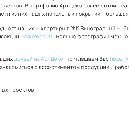
бъектов. В портфолио АртДеко более сотни реа
асти из них наших напольный покрытий – большая 
едного из них — квартиры в ЖК Виноградный — б
ллекции
RealWood XL.
Больше фотографий можно 
наших
друзей из АртДеко
, приглашаем Вас
посети
ознакомиться с ассортиментом продукции и рабо
ных проектов!