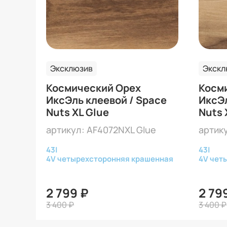
Эксклюзив
Экскл
Космический Орех
Косм
ИксЭль клеевой / Space
ИксЭл
Nuts XL Glue
Nuts 
артикул: AF4072NXL Glue
артик
43
|
43
|
4V четырехсторонняя крашенная
4V чет
2 799 ₽
2 79
3 400 ₽
3 400 ₽