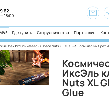
49 62
 — 18:00
MVF
Где купить
Сотрудничество
Портфолио
Кон
кий Орех ИксЭль клеевой / Space Nuts XL Glue
Космический Орех Ик
Космичес
ИксЭль к
Nuts XL 
Glue