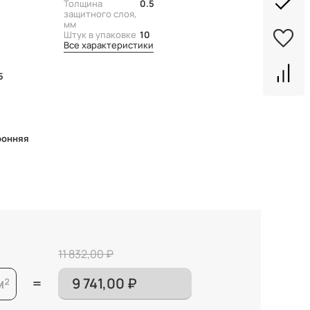
Толщина
0.5
защитного слоя,
й
мм
Штук в упаковке
10
Все характеристики
5
ронняя
11 832,00 ₽