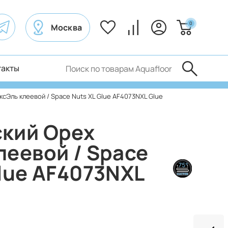
0
Москва
такты
сЭль клеевой / Space Nuts XL Glue AF4073NXL Glue
кий Орех
леевой / Space
Glue AF4073NXL