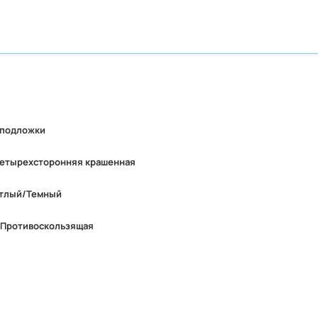
 подложки
четырехсторонняя крашенная
тлый/Темный
 Противоскользящая