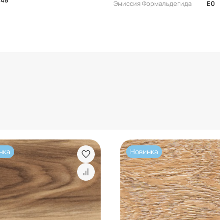
Эмиссия Формальдегида
E0
нка
Новинка