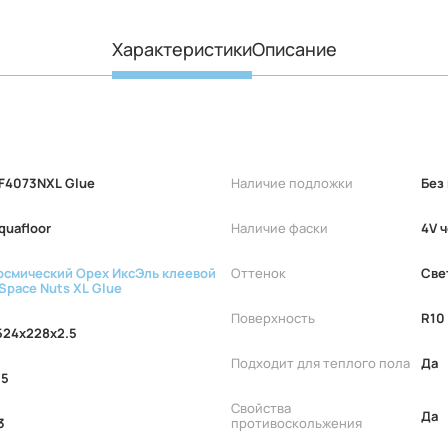
Характеристики
Описание
F4073NXL Glue
Наличие подложки
Без
quafloor
Наличие фаски
4V 
осмический Орех ИксЭль клеевой
Оттенок
Све
 Space Nuts XL Glue
Поверхность
R10
524x228x2.5
Подходит для теплого пола
Да
.5
Свойства
Да
3
противоскольжения