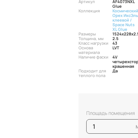
Артикул
AF4073NXL
Glue
Коллекция
Космически
Орех ИксЭль
клеевой /
Space Nuts
XL Glue
Размеры
1524x228x2.
Толщина, мм
2.5
Класс нагрузки
43
Основа
LVT
материала
Наличие фаски
4V
четырехсто
крашенная
Подходит для
Да
теплого пола
Площадь помещения