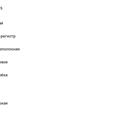
15
ай
 регистр
ополосная
евое
обка
окая