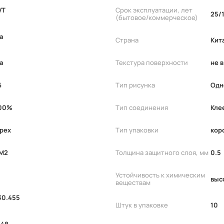
VT
Срок эксплуатации, лет
25/
(бытовое/коммерческое)
а
Страна
Кит
а
Текстура поверхности
не в
6
Тип рисунка
Одн
00%
Тип соединения
Кле
рех
Тип упаковки
кор
М2
Толщина защитного слоя, мм
0.5
Устойчивость к химическим
выс
веществам
30.455
Штук в упаковке
10
.48