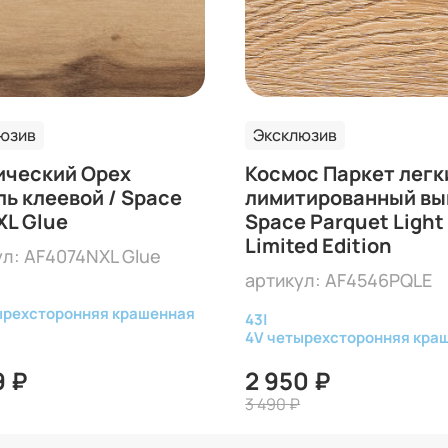
юзив
Эксклюзив
ический Орех
Космос Паркет легк
ь клеевой / Space
лимитированный вы
XL Glue
Space Parquet Light
Limited Edition
ул: AF4074NXL Glue
артикул: AF4546PQLE
ырехсторонняя крашенная
43
|
4V четырехсторонняя кра
9 ₽
2 950 ₽
3 490 ₽