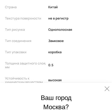
Страна
Китай
Текстура поверхности
не в регистр
Тип рисунка
Однополосная
Тип соединения
Замковое
Тип упаковки
коробка
Толщина защитного слоя,
0.5
мм
Устойчивость к
высокая
химическим веществам
Штук в упаковке
6
Ваш город
Москва?
Эмиссия Формальдегида
E0