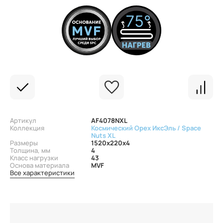
Артикул
AF4078NXL
Коллекция
Космический Орех ИксЭль / Space
Nuts XL
Размеры
1520x220x4
Толщина, мм
4
Класс нагрузки
43
Основа материала
MVF
Все характеристики