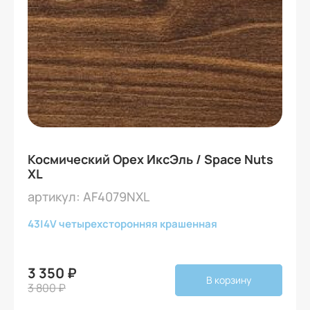
Космический Орех ИксЭль / Space Nuts
XL
артикул: AF4079NXL
43
|
4V четырехсторонняя крашенная
3 350 ₽
В корзину
3 800 ₽