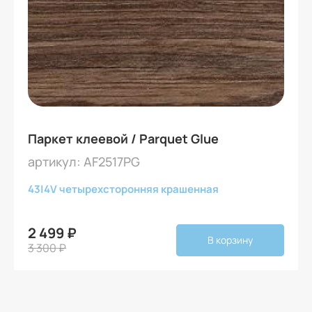
Паркет клеевой / Parquet Glue
артикул: AF2517PG
43
|
4V четырехсторонняя крашенная
2 499 ₽
В корзину
3 300 ₽