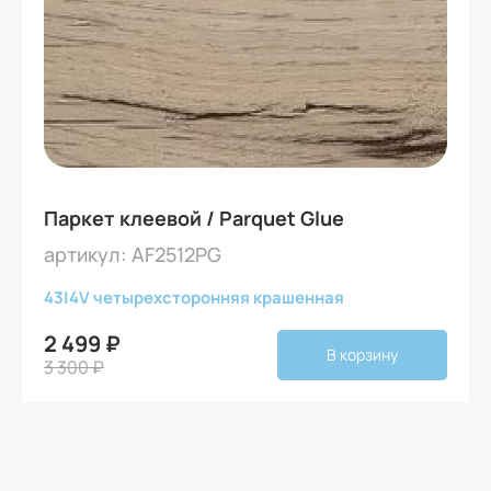
Паркет клеевой / Parquet Glue
артикул: AF2512PG
43
|
4V четырехсторонняя крашенная
2 499 ₽
В корзину
3 300 ₽