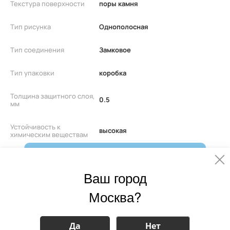
Текстура поверхности
поры камня
Тип рисунка
Однополосная
Тип соединения
Замковое
Тип упаковки
коробка
Толщина защитного слоя,
0.5
мм
Устойчивость к
высокая
химическим веществам
Штук в упаковке
10
Ваш город
Эмиссия Формальдегида
E0
Мы делаем очень крутой Telegram-
канал.
Москва?
Подпишись!
Да
Нет