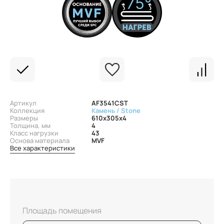
Артикул
AF3541CST
Коллекция
Камень / Stone
Размеры
610x305x4
Толщина, мм
4
Класс нагрузки
43
Основа материала
MVF
Все характеристики
Площадь помещения