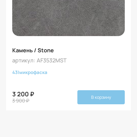
Камень / Stone
артикул: AF3532MST
43
|
микрофаска
3 200 ₽
В корзину
3 900 ₽