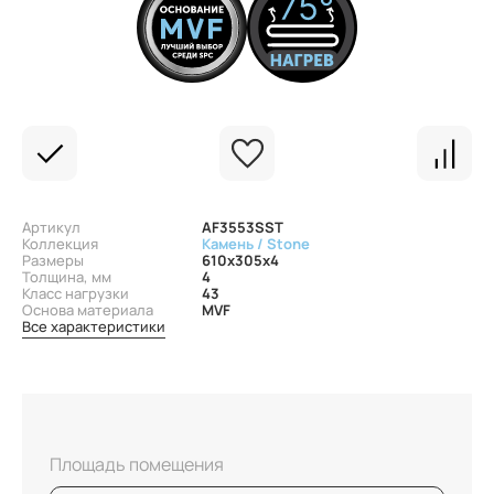
Артикул
AF3553SST
Коллекция
Камень / Stone
Размеры
610x305x4
Толщина, мм
4
Класс нагрузки
43
Основа материала
MVF
Все характеристики
Площадь помещения