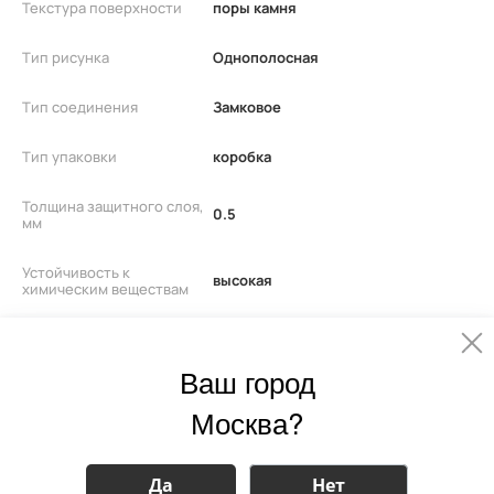
Текстура поверхности
поры камня
Тип рисунка
Однополосная
Тип соединения
Замковое
Тип упаковки
коробка
Толщина защитного слоя,
0.5
мм
Устойчивость к
высокая
химическим веществам
Штук в упаковке
10
Ваш город
Эмиссия Формальдегида
E0
Москва?
Да
Нет