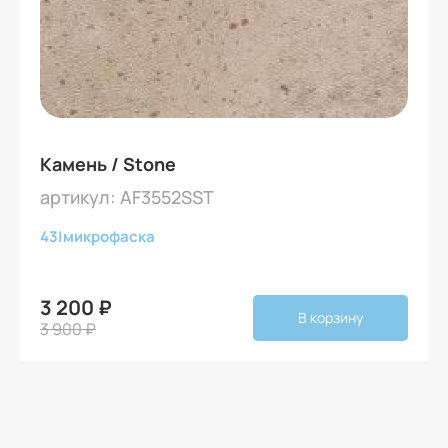
Камень / Stone
артикул: AF3552SST
43
|
микрофаска
3 200 ₽
В корзину
3 900 ₽