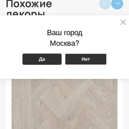
Похожие
декоры
Ваш город
Мы делаем очень крутой Telegram-
Москва?
канал.
Подпишись!
Да
Нет