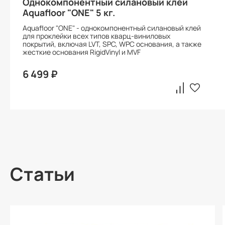
Однокомпонентный силановый клей
Aquafloor "ONE" 5 кг.
Aquafloor "ONE" - однокомпонентный силановый клей
для проклейки всех типов кварц-виниловых
покрытий, включая LVT, SPC, WPC основания, а также
жесткие основания RigidVinyl и MVF
6 499 ₽
Статьи