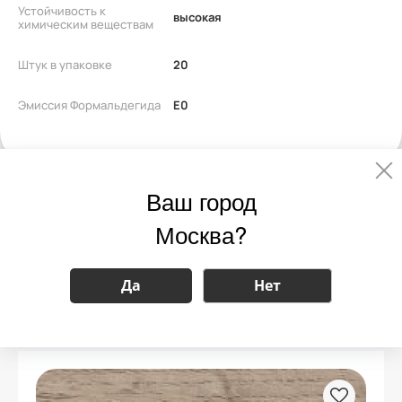
Устойчивость к
высокая
химическим веществам
Штук в упаковке
20
Эмиссия Формальдегида
E0
Ваш город
Похожие
Москва?
декоры
Да
Нет