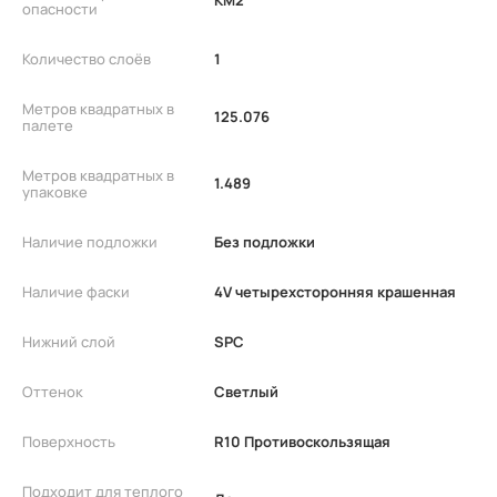
КМ2
опасности
Количество слоёв
1
Метров квадратных в
125.076
палете
Метров квадратных в
1.489
упаковке
Наличие подложки
Без подложки
Наличие фаски
4V четырехсторонняя крашенная
Нижний слой
SPC
Оттенок
Светлый
Поверхность
R10 Противоскользящая
Подходит для теплого